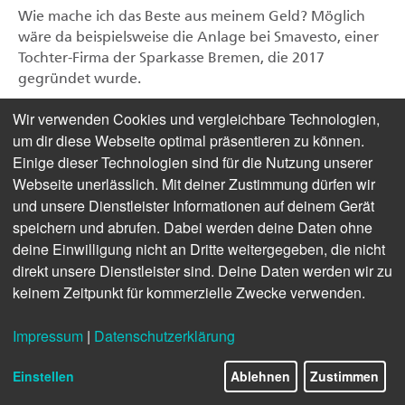
Wie mache ich das Beste aus meinem Geld? Möglich
wäre da beispielsweise die Anlage bei Smavesto, einer
Tochter-Firma der Sparkasse Bremen, die 2017
gegründet wurde.
Das Geheimnis, um individuell die Gelder der Kunden
Wir verwenden Cookies und vergleichbare Technologien,
zu verwalten: Künstliche Intelligenz für noch
um dir diese Webseite optimal präsentieren zu können.
intelligentere Ergebnisse – egal ob man monatlich eine
Einige dieser Technologien sind für die Nutzung unserer
bestimmte Summe einzahlen oder einmalig einen
Webseite unerlässlich. Mit deiner Zustimmung dürfen wir
höheren Betrag anlegen möchte. „Über einen mittel-
und unsere Dienstleister Informationen auf deinem Gerät
bis langfristigen Zeitraum von drei bis fünf Jahren soll
speichern und abrufen. Dabei werden deine Daten ohne
eine Rendite erreicht werden, die der des
deine Einwilligung nicht an Dritte weitergegeben, die nicht
Durchschnitts des Kapitalmarktes entspricht. Durch ein
direkt unsere Dienstleister sind. Deine Daten werden wir zu
intelligentes Risikomanagement der KI soll hierbei die
keinem Zeitpunkt für kommerzielle Zwecke verwenden.
Volatilität allerdings geringer sein als im Gesamtmarkt,
um einen Mehrwert zu schaffen“, so Geschäftsführer
Impressum
|
Datenschutzerklärung
Patrick Paech.
Einstellen
Ablehnen
Zustimmen