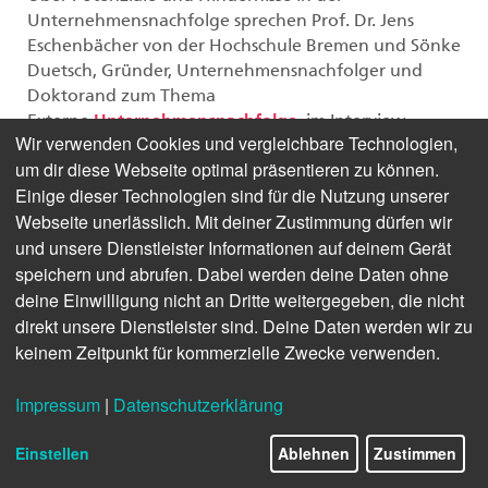
Unternehmensnachfolge sprechen Prof. Dr. Jens
Eschenbächer von der Hochschule Bremen und Sönke
Duetsch, Gründer, Unternehmensnachfolger und
Doktorand zum Thema
Externe
im Interview.
Unternehmensnachfolge
,
Wir verwenden Cookies und vergleichbare Technologien,
um dir diese Webseite optimal präsentieren zu können.
Hier geht's zum Interview
Einige dieser Technologien sind für die Nutzung unserer
Webseite unerlässlich. Mit deiner Zustimmung dürfen wir
und unsere Dienstleister Informationen auf deinem Gerät
Zu den Personen
speichern und abrufen. Dabei werden deine Daten ohne
deine Einwilligung nicht an Dritte weitergegeben, die nicht
direkt unsere Dienstleister sind. Deine Daten werden wir zu
keinem Zeitpunkt für kommerzielle Zwecke verwenden.
Impressum
|
Datenschutzerklärung
Einstellen
Ablehnen
Zustimmen