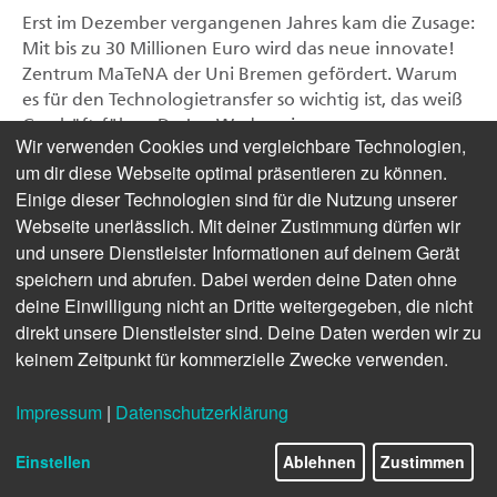
Erst im Dezember vergangenen Jahres kam die Zusage:
Mit bis zu 30 Millionen Euro wird das neue innovate!
Zentrum MaTeNA der Uni Bremen gefördert. Warum
es für den Technologietransfer so wichtig ist, das weiß
Geschäftsführer Dr. Jan Wedemeier.
Wir verwenden Cookies und vergleichbare Technologien,
um dir diese Webseite optimal präsentieren zu können.
Auf die Finanzierung durch die Hamburger Joachim
Einige dieser Technologien sind für die Nutzung unserer
Herz Stiftung können Sie sehr stolz sein – immerhin
Webseite unerlässlich. Mit deiner Zustimmung dürfen wir
das einzige Projekt dieser Art in ganz Deutschland.
und unsere Dienstleister Informationen auf deinem Gerät
Warum hat man sich für eine Zusammenarbeit mit
speichern und abrufen. Dabei werden deine Daten ohne
dem MAPEX Center for Materials and Processes
deine Einwilligung nicht an Dritte weitergegeben, die nicht
entschieden?
direkt unsere Dienstleister sind. Deine Daten werden wir zu
keinem Zeitpunkt für kommerzielle Zwecke verwenden.
Das MAPEX Center for Materials and Processes an der
Universität Bremen ist eines der führenden
Impressum
|
Datenschutzerklärung
Forschungszentren im Bereich Materialwissenschaften
und Prozesse mit über 1000 Wissenschaftlerinnen und
Einstellen
Ablehnen
Zustimmen
Wissenschaftlern. Hier wird Grundlagenforschung
betrieben, die enormes Potenzial für industrielle