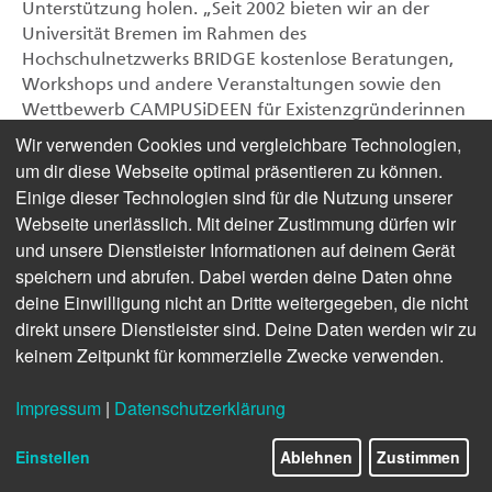
Unterstützung holen. „Seit 2002 bieten wir an der
Universität Bremen im Rahmen des
Hochschulnetzwerks BRIDGE kostenlose Beratungen,
Workshops und andere Veranstaltungen sowie den
Wettbewerb CAMPUSiDEEN für Existenzgründerinnen
und Existenzgründer an“, sagt Meike Goos,
Wir verwenden Cookies und vergleichbare Technologien,
Kommissarische Geschäftsführerin von BRIDGE und
um dir diese Webseite optimal präsentieren zu können.
Gründungsberaterin an der Universität Bremen. „Wir
Einige dieser Technologien sind für die Nutzung unserer
möchten dazu inspirieren, Ideen für eine
Webseite unerlässlich. Mit deiner Zustimmung dürfen wir
Existenzgründung in die Tat umzusetzen.“ Und auch
und unsere Dienstleister Informationen auf deinem Gerät
Stephanie Rabe, ebenfalls Gründungsberaterin an der
speichern und abrufen. Dabei werden deine Daten ohne
Universität Bremen, empfiehlt: „Wichtig ist es, sich
deine Einwilligung nicht an Dritte weitergegeben, die nicht
Feedback einzuholen und über die Ideen zu sprechen.
direkt unsere Dienstleister sind. Deine Daten werden wir zu
Wir prüfen dann, ob ein Förderprogramm, wie zum
keinem Zeitpunkt für kommerzielle Zwecke verwenden.
Beispiel ,EXIST-Existenzgründungen aus der
Wissenschaft‘ in Frage kommt.“
Impressum
|
Datenschutzerklärung
Zentrale Anlaufstelle
Einstellen
Ablehnen
Zustimmen
Die Gründungsunterstützung der Universität Bremen