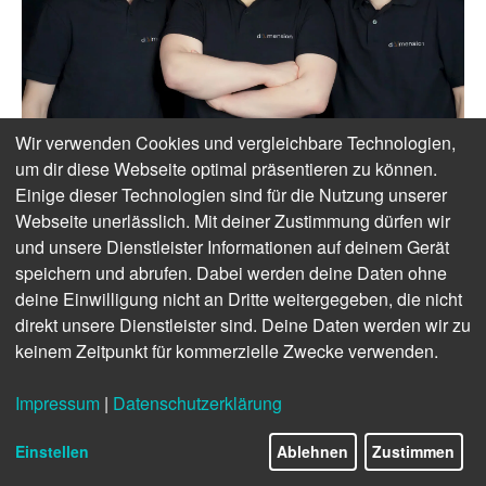
Wir verwenden Cookies und vergleichbare Technologien,
um dir diese Webseite optimal präsentieren zu können.
© dAImension
Einige dieser Technologien sind für die Nutzung unserer
Webseite unerlässlich. Mit deiner Zustimmung dürfen wir
Das Baukastenprinzip
und unsere Dienstleister Informationen auf deinem Gerät
speichern und abrufen. Dabei werden deine Daten ohne
Wer schon einmal selbst eine Website erstellt hat, der
deine Einwilligung nicht an Dritte weitergegeben, die nicht
weiß: Das ist oft gar nicht so schwer – auch ohne große
direkt unsere Dienstleister sind. Deine Daten werden wir zu
Vorkenntnisse. Genau das dachte sich auch das Bremer
keinem Zeitpunkt für kommerzielle Zwecke verwenden.
KI-Start-up dAImension. Ein solches Baukastenprinzip
mit Unterstützung durch die entsprechende Software
Impressum
|
Datenschutzerklärung
lasse sich doch sicher auch auf andere Bereiche
übertragen. Inzwischen bietet das Unternehmen eine
Einstellen
Ablehnen
Zustimmen
Software an, mit denen Firmen ihre eigenen